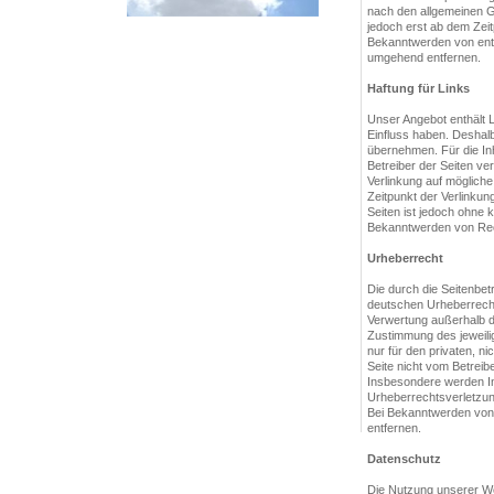
nach den allgemeinen Ge
jedoch erst ab dem Zeit
Bekanntwerden von ent
umgehend entfernen.
Haftung für Links
Unser Angebot enthält L
Einfluss haben. Deshal
übernehmen. Für die Inha
Betreiber der Seiten ve
Verlinkung auf möglich
Zeitpunkt der Verlinkung
Seiten ist jedoch ohne 
Bekanntwerden von Rec
Urheberrecht
Die durch die Seitenbet
deutschen Urheberrecht.
Verwertung außerhalb d
Zustimmung des jeweilig
nur für den privaten, ni
Seite nicht vom Betreib
Insbesondere werden Inh
Urheberrechtsverletzun
Bei Bekanntwerden von 
entfernen.
Datenschutz
Die Nutzung unserer We