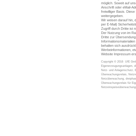
möglich. Soweit auf un
Anschrift oder eMail-Ad
freiwilliger Basis. Die
weitergegeben.
Wir weisen darauf hin, 
per E-Mail) Sicherheit
Zugriff durch Dritte ist 
Der Nutzung von im Rah
Dritte zur Übersendung
Informationsmaterialien
behalten sich ausdrückl
Werbeinformationen, et
Website Impressum erst
Copyright © 2016
UfE Gm
Eigenerzeugungsanlagen, d
Netz- und Anlagenschutz, 
Überwachungsrelais,
Netzr
Netzüberwachung,
dreipha
Überwachungsrelais
für Eig
Netzeinspeiseüberwachun