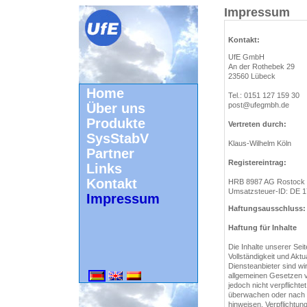
Impressum
Kontakt:
UfE GmbH
An der Rothebek 29
23560 Lübeck
Home
Tel.: 0151 127 159 30
Über uns
post@ufegmbh.de
Produkte
Vertreten durch:
SysStabV
Klaus-Wilhelm Köln
Partner
Registereintrag:
Links
Kontakt
HRB 8987 AG Rostock
Umsatzsteuer-ID: DE 
Impressum
Haftungsausschluss:
Haftung für Inhalte
Die Inhalte unserer Seite
Vollständigkeit und Akt
Diensteanbieter sind wi
allgemeinen Gesetzen v
jedoch nicht verpflichte
überwachen oder nach U
hinweisen. Verpflichtu