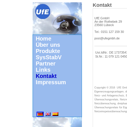
Kontakt
UfE GmbH
An der Rothebek 29
23560 Lübeck
Tel.: 0151 127 159 30
Home
post@ufegmbh.de
Über uns
Produkte
Ust.IdNr.: DE 1737354
SysStabV
St.Nr.: 11 079 121 045
Partner
Links
Kontakt
Impressum
Copyright © 2016
UfE Gm
Eigenerzeugungsanlagen, d
Netz- und Anlagenschutz, 
Überwachungsrelais,
Netzr
Netzüberwachung,
dreipha
Überwachungsrelais
für Eig
Netzeinspeiseüberwachun