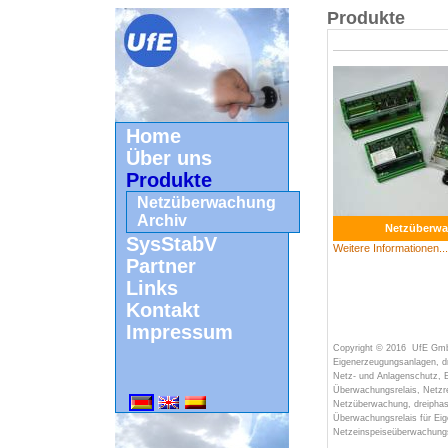
Produkte
Home
Über uns
Produkte
Netzüberwachung
Archiv
Netzüberw
SysStabV
Weitere Informationen..
Partner
Links
Kontakt
Impressum
Copyright © 2016
UfE Gm
Eigenerzeugungsanlagen, d
Netz- und Anlagenschutz, 
Überwachungsrelais,
Netzr
Netzüberwachung,
dreipha
Überwachungsrelais
für Eig
Netzeinspeiseüberwachun